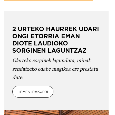
2 URTEKO HAURREK UDARI
ONGI ETORRIA EMAN
DIOTE LAUDIOKO
SORGINEN LAGUNTZAZ
Olarteko sorginek lagunduta, minak
sendatzeko edabe magikoa ere prestatu
dute.
HEMEN IRAKURRI