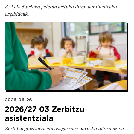
3, 4 eta 5 urteko geletan arituko diren familientzako
argibideak.
Irudia
2026-06-26
2026/27 03 Zerbitzu
asistentziala
Zerbitzu goiztiarra eta osagarriari buruzko informazioa.