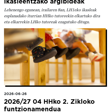
ikasleentzako argibideak
Lehenengo egunean, irailaren 8an, LH1eko ikasleak
esplanadako iturrian HHko tutoreekin elkartuko dira
eta elkarrekin LHko tutoreak ezagutuko ditugu.
Irudia
2026-06-26
2026/27 04 HHko 2. Zikloko
funtzionamendua