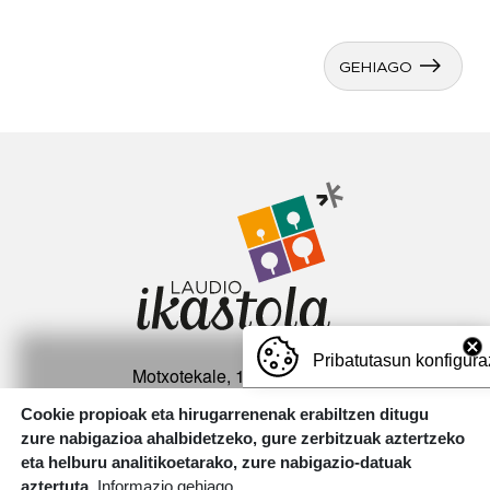
GEHIAGO
Irudia
Pribatutasun konfigura
Motxotekale, 16 01400 Laudio.
T.
946 726 737
Cookie propioak eta hirugarrenenak erabiltzen ditugu
zure nabigazioa ahalbidetzeko, gure zerbitzuak aztertzeko
Irudia
eta helburu analitikoetarako, zure nabigazio-datuak
aztertuta.
Informazio gehiago