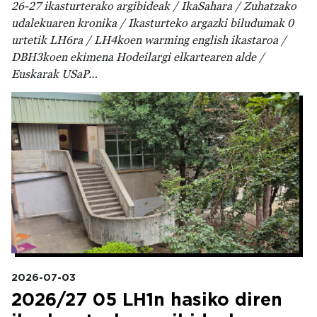
26-27 ikasturterako argibideak / IkaSahara / Zuhatzako
udalekuaren kronika / Ikasturteko argazki biludumak 0
urtetik LH6ra / LH4koen warming english ikastaroa /
DBH3koen ekimena Hodeilargi elkartearen alde /
Euskarak USaP…
Irudia
2026-07-03
2026/27 05 LH1n hasiko diren