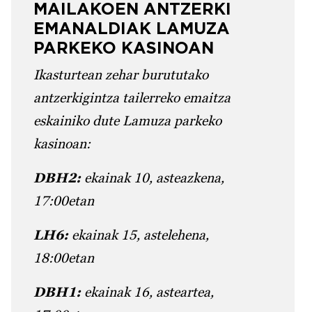
MAILAKOEN ANTZERKI
EMANALDIAK LAMUZA
PARKEKO KASINOAN
Ikasturtean zehar burututako
antzerkigintza tailerreko emaitza
eskainiko dute Lamuza parkeko
kasinoan:
DBH2:
ekainak 10, asteazkena,
17:00etan
LH6:
ekainak 15, astelehena,
18:00etan
DBH1:
ekainak 16, asteartea,