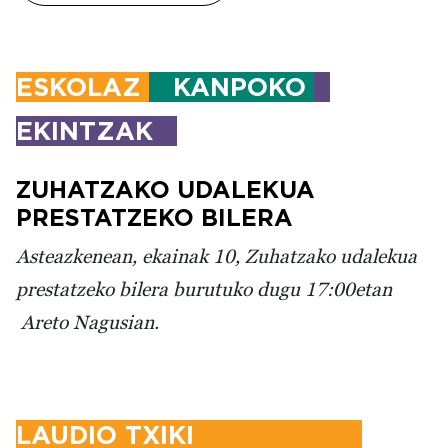
ESKOLAZ
KANPOKO
EKINTZAK
ZUHATZAKO UDALEKUA
PRESTATZEKO BILERA
Asteazkenean, ekainak 10, Zuhatzako udalekua
prestatzeko bilera burutuko dugu 17:00etan
Areto Nagusian.
LAUDIO TXIKI