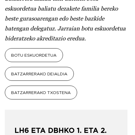
eskuordetua baliatu dezakete familia bereko
beste gurasoarengan edo beste bazkide
batengan delegatuz. Jarraian botu eskuordetua
bideratzeko akreditazio eredua.
BOTU ESKUORDETUA
BATZARRERAKO DEIALDIA
BATZARRERAKO TXOSTENA
LH6 ETA DBHKO 1. ETA 2.