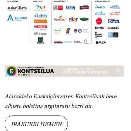
Irudia
Aiaraldeko Euskalgintzaren Kontseiluak bere
albiste boletina argitaratu berri du.
IRAKURRI HEMEN