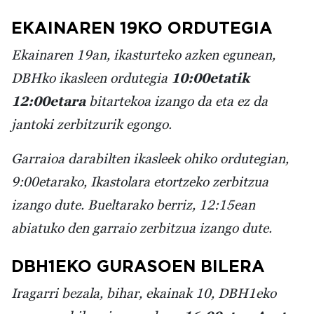
EKAINAREN 19KO ORDUTEGIA
Ekainaren 19an, ikasturteko azken egunean,
DBHko ikasleen ordutegia
10:00etatik
12:00etara
bitartekoa izango da eta ez da
jantoki zerbitzurik egongo.
Garraioa darabilten ikasleek ohiko ordutegian,
9:00etarako, Ikastolara etortzeko zerbitzua
izango dute. Bueltarako berriz, 12:15ean
abiatuko den garraio zerbitzua izango dute.
DBH1EKO GURASOEN BILERA
Iragarri bezala, bihar, ekainak 10, DBH1eko