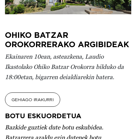
OHIKO BATZAR
OROKORRERAKO ARGIBIDEAK
Ekainaren 10ean, asteazkena, Laudio
Ikastolako Ohiko Batzar Orokorra bilduko da
18:00etan, bigarren deialdiarekin batera.
GEHIAGO IRAKURRI
BOTU ESKUORDETUA
Bazkide guztiek dute botu eskubidea.
Batzarrera azaldu ezin dutenek botu