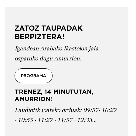
ZATOZ TAUPADAK
BERPIZTERA!
Igandean Arabako Ikastolon jaia
ospatuko dugu Amurrion.
PROGRAMA
TRENEZ, 14 MINUTUTAN,
AMURRION!
Laudiotik joateko orduak: 09:57· 10:27
· 10:55 · 11:27 · 11:57 · 12:33...