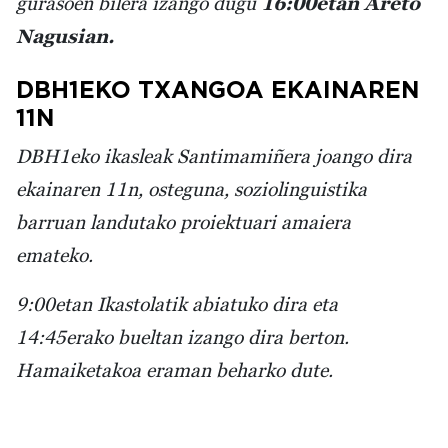
gurasoen bilera izango dugu
16:00etan Areto
Nagusian.
DBH1EKO TXANGOA EKAINAREN
11N
DBH1eko ikasleak Santimamiñera joango dira
ekainaren 11n, osteguna, soziolinguistika
barruan landutako proiektuari amaiera
emateko.
9:00etan Ikastolatik abiatuko dira eta
14:45erako bueltan izango dira berton.
Hamaiketakoa eraman beharko dute.