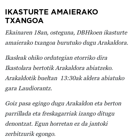
IKASTURTE AMAIERAKO
TXANGOA
Ekainaren 18an, osteguna, DBHkoen ikasturte
amaierako txangoa burutuko dugu Arakaldora.
Ikasleak ohiko ordutegian etorriko dira
Ikastolara bertotik Arakaldora abiatzeko.
Arakaldotik bueltan 13:30ak aldera abiatuko
gara Laudiorantz.
Goiz pasa egingo dugu Arakaldon eta berton
parrillada eta freskagarriak izango ditugu
denontzat. Egun horretan ez da jantoki
zerbitzurik egongo.