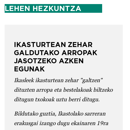
LEHEN HEZKUNTZA
IKASTURTEAN ZEHAR
GALDUTAKO ARROPAK
JASOTZEKO AZKEN
EGUNAK
Ikasleek ikasturtean zehar "galtzen"
dituzten arropa eta bestelakoak biltzeko
ditugun txokoak uztu berri ditugu.
Bildutako guztia, Ikastolako sarreran
erakusgai izango dugu ekainaren 19ra