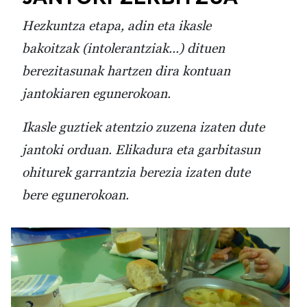
Hezkuntza etapa, adin eta ikasle
bakoitzak (intolerantziak...) dituen
berezitasunak hartzen dira kontuan
jantokiaren egunerokoan.
Ikasle guztiek atentzio zuzena izaten dute
jantoki orduan. Elikadura eta garbitasun
ohiturek garrantzia berezia izaten dute
bere egunerokoan.