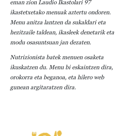
eman zion Laudio Ikastolari 97
ikastetxetako menuak aztertu ondoren.
Menu anitza lantzen da sukaldari eta
hezitzaile taldean, ikasleek denetarik eta
modu osasuntsuan jan dezaten.
Nutrizionista batek menuen osak
eta
ikuskatzen
du. Menu bi eskaintzen dira,
orokorra eta beganoa, eta hilero web
gunean argitaratzen dira.