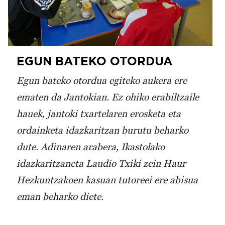
EGUN BATEKO OTORDUA
Egun bateko otordua egiteko aukera ere
ematen da Jantokian. Ez ohiko erabiltzaile
hauek, jantoki txartelaren erosketa eta
ordainketa idazkaritzan burutu beharko
dute. Adinaren arabera, Ikastolako
idazkaritzaneta Laudio Txiki zein Haur
Hezkuntzakoen kasuan tutoreei ere abisua
eman beharko diete.