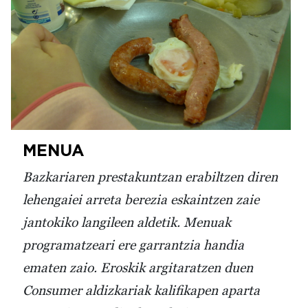
MENUA
Bazkariaren prestakuntzan erabiltzen diren
lehengaiei arreta berezia eskaintzen zaie
jantokiko langileen aldetik. Menuak
programatzeari ere garrantzia handia
ematen zaio. Eroskik argitaratzen duen
Consumer aldizkariak kalifikapen aparta