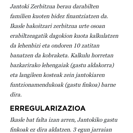
Jantoki Zerbitzua berau darabilten
familien kuoten bidez finantziatzen da.
Ikasle bakoitzari zerbitzua urte osoan
erabiltzeagatik dagokion kuota kalkulatzen
da lehenbizi eta ondoren 10 zatitan
banatzen da kobraketa. Kalkulu horretan
bazkarirako lehengaiak (gastu aldakorra)
eta langileen kosteak zein jantokiaren
funtzionamendukoak (gastu finkoa) barne
dira.
ERREGULARIZAZIOA
Ikasle bat falta izan arren, Jantokiko gastu
finkoak ez dira aldatzen. 3 egun jarraian