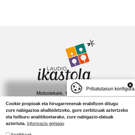
Irudia
Pribatutasun konfigura
Motxotekale, 16 01400 Laudio.
T.
946 726 737
Cookie propioak eta hirugarrenenak erabiltzen ditugu
zure nabigazioa ahalbidetzeko, gure zerbitzuak aztertzeko
Irudia
eta helburu analitikoetarako, zure nabigazio-datuak
aztertuta.
Informazio gehiago
Analitikoak