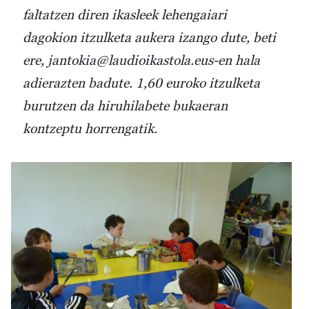
faltatzen diren ikasleek lehengaiari
dagokion itzulketa aukera izango dute, beti
ere, jantokia@laudioikastola.eus-en hala
adierazten badute. 1,60 euroko itzulketa
burutzen da hiruhilabete bukaeran
kontzeptu horrengatik.