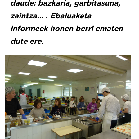
daude: bazkaria, garbitasuna,
zaintza... . Ebaluaketa
informeek honen berri ematen
dute ere.