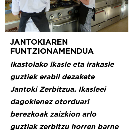
JANTOKIAREN
FUNTZIONAMENDUA
Ikastolako ikasle eta irakasle
guztiek erabil dezakete
Jantoki Zerbitzua. Ikasleei
dagokienez otorduari
berezkoak zaizkion arlo
guztiak zerbitzu horren barne