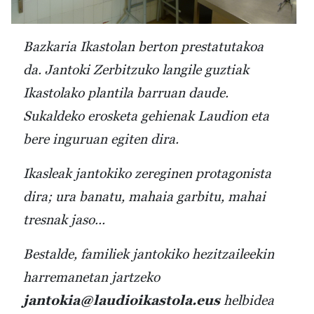
Bazkaria Ikastolan berton prestatutakoa
da. Jantoki Zerbitzuko langile guztiak
Ikastolako plantila barruan daude.
Sukaldeko erosketa gehienak Laudion eta
bere inguruan egiten dira.
Ikasleak jantokiko zereginen protagonista
dira; ura banatu, mahaia garbitu, mahai
tresnak jaso...
Bestalde, familiek jantokiko hezitzaileekin
harremanetan jartzeko
jantokia@laudioikastola.eus
helbidea