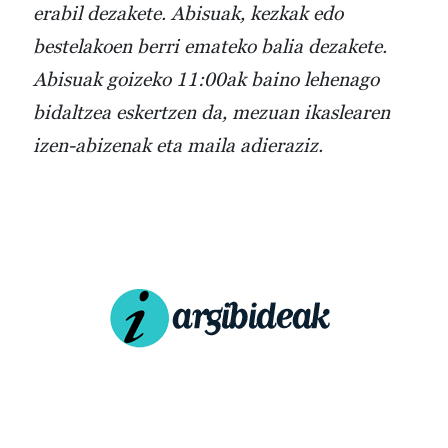
erabil dezakete. Abisuak, kezkak edo
bestelakoen berri emateko balia dezakete.
Abisuak goizeko 11:00ak baino lehenago
bidaltzea eskertzen da, mezuan ikaslearen
izen-abizenak eta maila adieraziz.