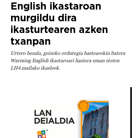
English ikastaroan
murgildu dira
ikasturtearen azken
txanpan
Urtero bezala, goizeko ordutegia hastearekin batera
Warming English ikastaroari hasiera eman zioten
LH4.mailako ikasleek.
Irudia