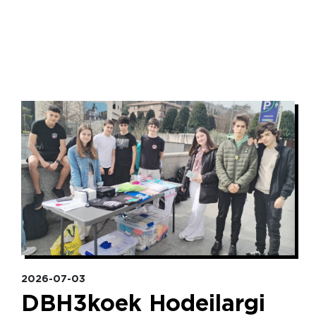
Irudia
2026-07-03
DBH3koek Hodeilargi