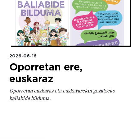
2026-06-16
Oporretan ere,
euskaraz
Oporretan euskaraz eta euskararekin gozatzeko
baliabide bilduma.