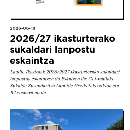
2026-06-18
2026/27 ikasturterako
sukaldari lanpostu
eskaintza
Laudio Ikastolak 2026/2027 ikasturterako sukaldari
lanpostua eskaintzen du.Eskatzen da: Goi-mailako
Sukalde Zuzendaritza Lanbide Heziketako zikloa eta
B2 euskara maila.
Irudia