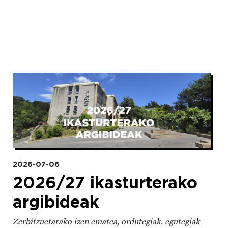
Irudia
2026-07-06
2026/27 ikasturterako
argibideak
Zerbitzuetarako izen ematea, ordutegiak, egutegiak