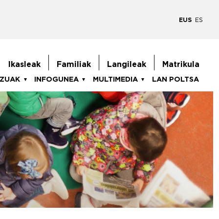
EUS
ES
goiburukoMenua
Ikasleak
Familiak
Langileak
Matrikula
TZUAK
INFOGUNEA
MULTIMEDIA
LAN POLTSA