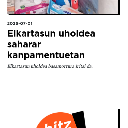
2026-07-01
Elkartasun uholdea
saharar
kanpamentuetan
Elkartasun uholdea basamortura iritsi da.
Irudia