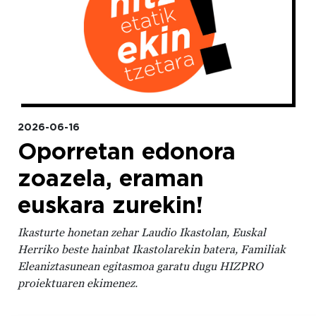
2026-06-16
Oporretan edonora
zoazela, eraman
euskara zurekin!
Ikasturte honetan zehar Laudio Ikastolan, Euskal
Herriko beste hainbat Ikastolarekin batera, Familiak
Eleaniztasunean egitasmoa garatu dugu HIZPRO
proiektuaren ekimenez.