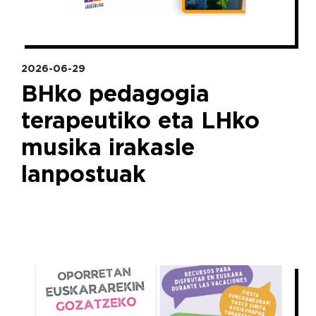
2026-06-29
BHko pedagogia
terapeutiko eta LHko
musika irakasle
lanpostuak
Irudia