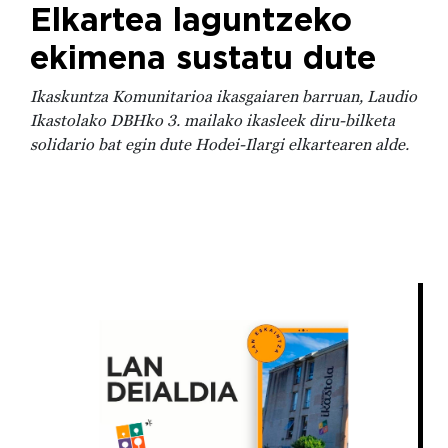
Elkartea laguntzeko
ekimena sustatu dute
Ikaskuntza Komunitarioa ikasgaiaren barruan, Laudio
Ikastolako DBHko 3. mailako ikasleek diru-bilketa
solidario bat egin dute Hodei-Ilargi elkartearen alde.
Irudia