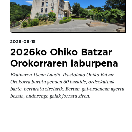
2026-06-15
2026ko Ohiko Batzar
Orokorraren laburpena
Ekainaren 10ean Laudio Ikastolako Ohiko Batzar
Orokorra burutu genuen 60 bazkide, ordezkatuak
barte, bertaratu zirelarik. Bertan, gai-ordenean agertu
bezala, ondorengo gaiak jorratu ziren.