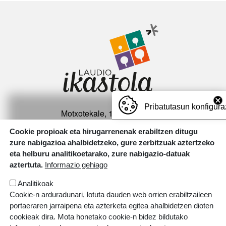
Irudia
Pribatutasun konfigura
Motxotekale, 16 01400 Laudio.
T.
946 726 737
Cookie propioak eta hirugarrenenak erabiltzen ditugu
zure nabigazioa ahalbidetzeko, gure zerbitzuak aztertzeko
Irudia
eta helburu analitikoetarako, zure nabigazio-datuak
aztertuta.
Informazio gehiago
Analitikoak
Cookie-n arduradunari, lotuta dauden web orrien erabiltzaileen
portaeraren jarraipena eta azterketa egitea ahalbidetzen dioten
cookieak dira. Mota honetako cookie-n bidez bildutako