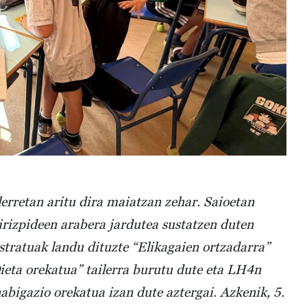
rretan aritu dira maiatzan zehar. Saioetan
irizpideen arabera jardutea sustatzen duten
ustratuak landu dituzte “Elikagaien ortzadarra”
ieta orekatua” tailerra burutu dute eta LH4n
 nabigazio orekatua izan dute aztergai. Azkenik, 5.