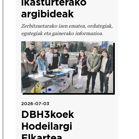
ikasturterako
argibideak
Zerbitzuetarako izen ematea, ordutegiak,
egutegiak eta gainerako informazioa.
Irudia
2026-07-03
DBH3koek
Hodeilargi
Elkartea