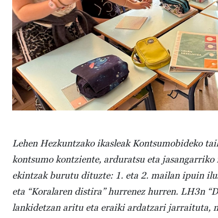
Lehen Hezkuntzako ikasleak Kontsumobideko taile
kontsumo kontziente, arduratsu eta jasangarriko 
ekintzak burutu dituzte: 1. eta 2. mailan ipuin il
eta “Koralaren distira” hurrenez hurren. LH3n “D
lankidetzan aritu eta eraiki ardatzari jarraituta,