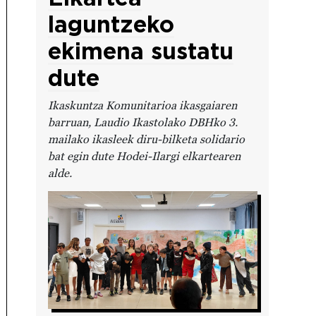
laguntzeko
ekimena sustatu
dute
Ikaskuntza Komunitarioa ikasgaiaren
barruan, Laudio Ikastolako DBHko 3.
mailako ikasleek diru-bilketa solidario
bat egin dute Hodei-Ilargi elkartearen
alde.
Irudia