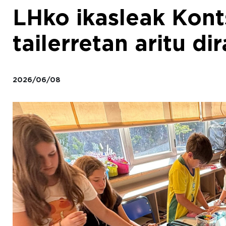
LHko ikasleak Kon
tailerretan aritu dir
2026/06/08
Irudia