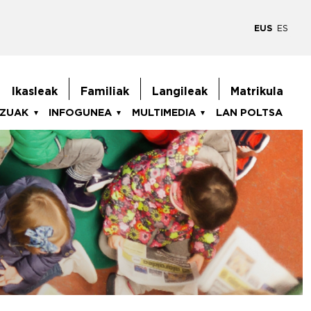
EUS
ES
goiburukoMenua
Ikasleak
Familiak
Langileak
Matrikula
TZUAK
INFOGUNEA
MULTIMEDIA
LAN POLTSA