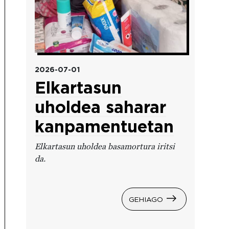
2026-07-01
Elkartasun
uholdea saharar
kanpamentuetan
Elkartasun uholdea basamortura iritsi
da.
GEHIAGO