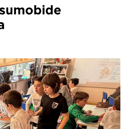
tsumobide
a