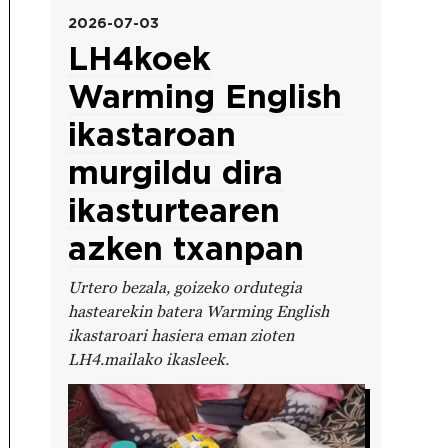
2026-07-03
LH4koek
Warming English
ikastaroan
murgildu dira
ikasturtearen
azken txanpan
Urtero bezala, goizeko ordutegia
hastearekin batera Warming English
ikastaroari hasiera eman zioten
LH4.mailako ikasleek.
Irudia