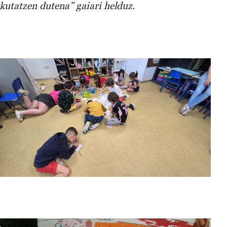
kutatzen dutena” gaiari helduz.