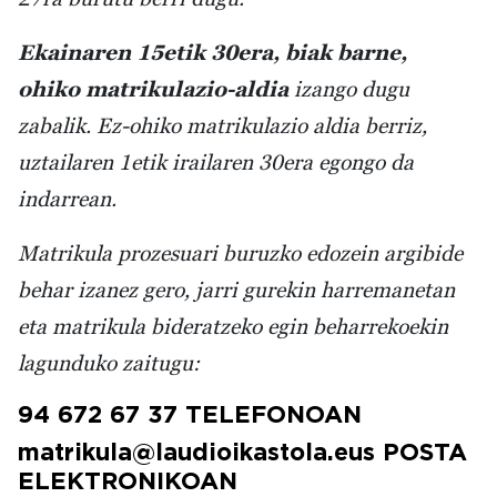
Ekainaren 15etik 30era, biak barne,
ohiko matrikulazio-aldia
izango dugu
zabalik. Ez-ohiko matrikulazio aldia berriz,
uztailaren 1etik irailaren 30era egongo da
indarrean.
Matrikula prozesuari buruzko edozein argibide
behar izanez gero, jarri gurekin harremanetan
eta matrikula bideratzeko egin beharrekoekin
lagunduko zaitugu:
94 672 67 37 TELEFONOAN
matrikula@laudioikastola.eus POSTA
ELEKTRONIKOAN