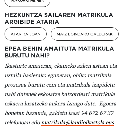
IRAKURRI HEMEN
HEZKUNTZA SAILAREN MATRIKULA
ARGIBIDE ATARIA
ATARIRA JOAN
MAIZ EGINDAKO GALDERAK
EPEA BEHIN AMAITUTA MATRIKULA
BURUTU NAHI?
Ikasturte amaieran, ekaineko azken astean eta
uztaila hasierako egunetan, ohiko matrikula
prozesua burutu ezin eta matrikula izapidetu
nahi dutenek eskolatze batzordeari matrikula
eskaera luzatzeko aukera izango dute. Egoera
honetan bazaude, galdetu lasai 94 672 67 37
telefonoan edo
matrikula@laudioikastola.eus