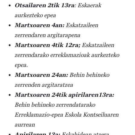
Otsailaren 2tik 13ra
: Eskaerak
aurkezteko epea
Martxoaren 4an:
Eskatzaileen
zerrendaren argitarapena
Martxoaren 4tik 12ra;
Eskatzaileen
zerrendarako erreklamazioak aurkezteko
epea.
Martxoaren 24an:
Behin behineko
zerrenden argitaratzea
Martxoaren 24tik apirilaren13ra:
Behin behineko zerrendatarako
Erreklamazio-epea Eskola Kontseiluaren
aurrean
Apirilaren 13a:
Eskabidean atzera