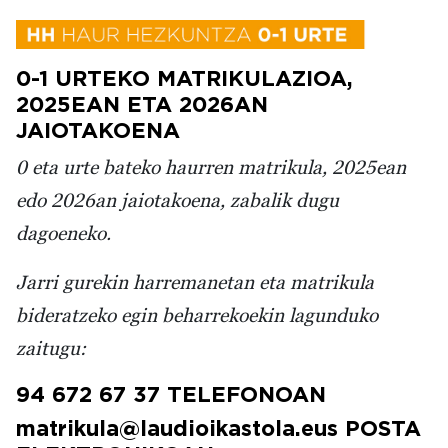
0-1 URTEKO MATRIKULAZIOA,
2025EAN ETA 2026AN
JAIOTAKOENA
0 eta urte bateko haurren matrikula, 2025ean
edo 2026an jaiotakoena, zabalik dugu
dagoeneko.
Jarri gurekin harremanetan eta matrikula
bideratzeko egin beharrekoekin lagunduko
zaitugu:
94 672 67 37 TELEFONOAN
matrikula@laudioikastola.eus POSTA