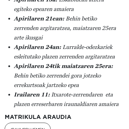
egiteko epearen amaiera
Apirilaren 21ean:
Behin betiko
zerrenden argitaratzea, maiatzaren 25era
arte ikusgai
Apirilaren 24an:
Lurralde-odezkariek
esleitutako plazen zerrenden argitaratzea
Apirilaren 24tik maiatzaren 25era:
Behin betiko zerrendei gora jotzeko
errekurtsoak jartzeko epea
Irailaren 11:
Itxarote-zerrendaren eta
plazen erreserbaren iraunaldiaren amaiera
MATRIKULA ARAUDIA