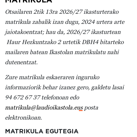
Otsailaren 2tik 13ra 2026/27 ikasturterako
matrikula zabalik izan dugu, 2024 urtera arte
jaiotakoentzat; hau da, 2026/27 ikasturtean
Haur Hezkuntzako 2 urtetik DBH4 bitarteko
mailaren batean Ikastolan matrikulatu nahi
dutenentzat.
Zure matrikula eskaeraren inguruko
informaziorik behar izanez gero, galdetu lasai
94 672 67 37 telefonoan edo
matrikula@laudioikastola.eus
posta
elektronikoan.
MATRIKULA EGUTEGIA