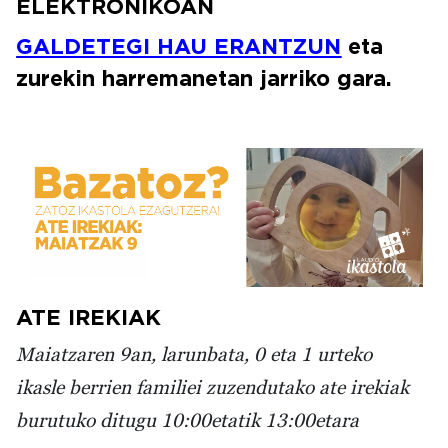
ELEKTRONIKOAN
GALDETEGI HAU ERANTZUN
eta
zurekin harremanetan jarriko gara.
Irudia
ATE IREKIAK
Maiatzaren 9an, larunbata, 0 eta 1 urteko
ikasle berrien familiei zuzendutako ate irekiak
burutuko ditugu 10:00etatik 13:00etara