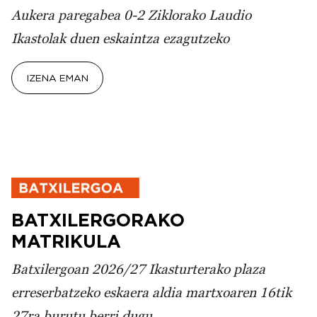
Aukera paregabea 0-2 Ziklorako Laudio
Ikastolak duen eskaintza ezagutzeko
IZENA EMAN
BATXILERGORAKO
MATRIKULA
Batxilergoan 2026/27 Ikasturterako plaza
erreserbatzeko eskaera aldia martxoaren 16tik
27ra burutu berri dugu.