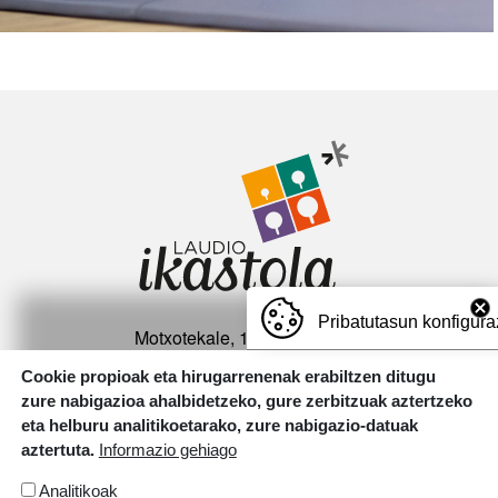
Irudia
Pribatutasun konfigura
Motxotekale, 16 01400 Laudio.
T.
946 726 737
Cookie propioak eta hirugarrenenak erabiltzen ditugu
zure nabigazioa ahalbidetzeko, gure zerbitzuak aztertzeko
Irudia
eta helburu analitikoetarako, zure nabigazio-datuak
aztertuta.
Informazio gehiago
Analitikoak