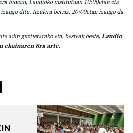
era bidean, Laudioko institutuan 10:00etan eta
izango ditu. Itzulera berriz, 20:00etan izango da
ute adin guztietarako eta, besteak beste,
Laudio
u ekainaren 8ra arte.
A
ZIN