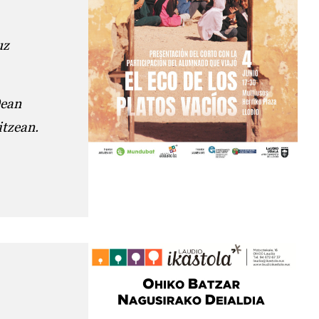
uz
0ean
itzean.