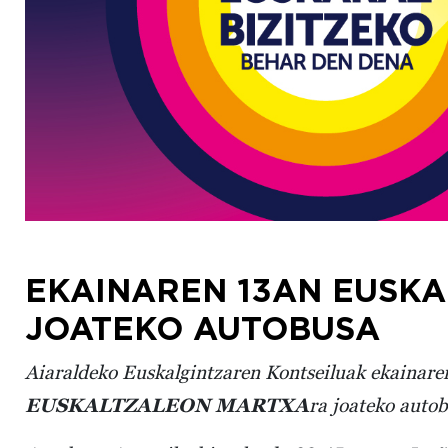
EKAINAREN 13AN EUSK
JOATEKO AUTOBUSA
Aiaraldeko Euskalgintzaren Kontseiluak ekainar
EUSKALTZALEON MARTXA
ra joateko autob