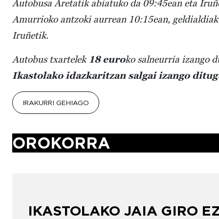
Autobusa Aretatik abiatuko da 09:45ean eta Iruñ
Amurrioko antzoki aurrean 10:15ean, geldialdiak 
Iruñetik.
Autobus txartelek
18 euro
ko salneurria izango d
Ikastolako idazkaritzan salgai izango ditug
IRAKURRI GEHIAGO
OROKORR
IKASTOLAKO JAIA GIRO E