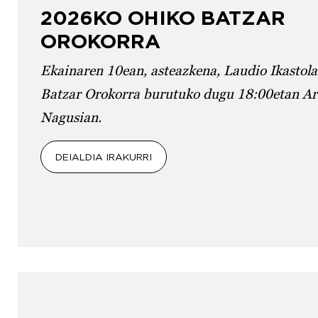
2026KO OHIKO BATZAR
OROKORRA
Ekainaren 10ean, asteazkena, Laudio Ikastol
Batzar Orokorra burutuko dugu 18:00etan Ar
Nagusian.
DEIALDIA IRAKURRI