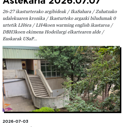
Astekaria 2026.07.07
26-27 ikasturterako argibideak / IkaSahara / Zuhatzako
udalekuaren kronika / Ikasturteko argazki biludumak 0
urtetik LH6ra / LH4koen warming english ikastaroa /
DBH3koen ekimena Hodeilargi elkartearen alde /
Euskarak USaP…
Irudia
2026-07-03