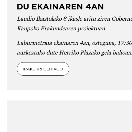
DU EKAINAREN 4AN
Laudio Ikastolako 8 ikasle aritu ziren Gobern
Kanpoko Erakundearen proiektuan.
Laburmetraia ekainaren 4an, osteguna, 17:3
aurkeztuko dute Herriko Plazako gela balioan
IRAKURRI GEHIAGO