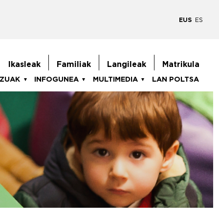
EUS
ES
goiburukoMenua
Ikasleak
Familiak
Langileak
Matrikula
TZUAK
INFOGUNEA
MULTIMEDIA
LAN POLTSA