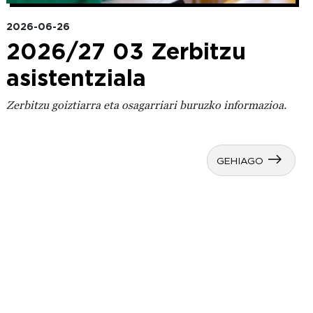
2026-06-26
2026/27 03 Zerbitzu
asistentziala
Zerbitzu goiztiarra eta osagarriari buruzko informazioa.
GEHIAGO