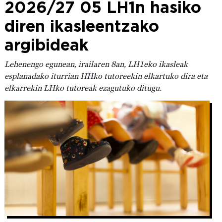
2026/27 05 LH1n hasiko
diren ikasleentzako
argibideak
Lehenengo egunean, irailaren 8an, LH1eko ikasleak
esplanadako iturrian HHko tutoreekin elkartuko dira eta
elkarrekin LHko tutoreak ezagutuko ditugu.
Irudia