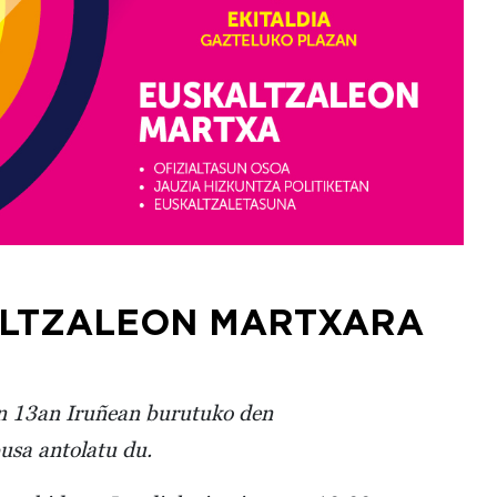
ALTZALEON MARTXARA
en 13an Iruñean burutuko den
usa antolatu du.