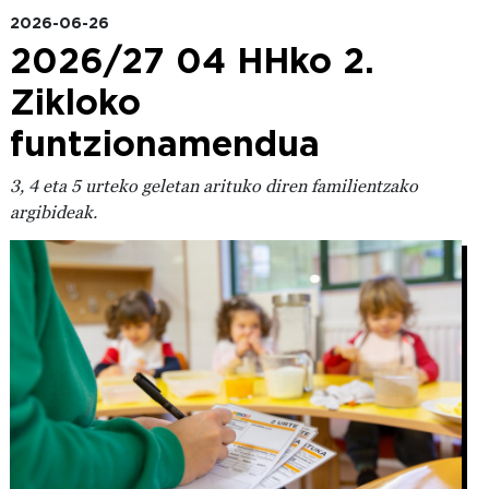
2026-06-26
2026/27 04 HHko 2.
Zikloko
funtzionamendua
3, 4 eta 5 urteko geletan arituko diren familientzako
argibideak.
Irudia