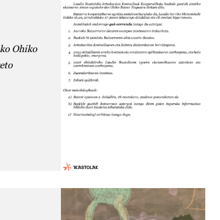
ako Ohiko
eto