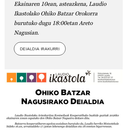
Ekainaren 10ean, asteazkena, Laudio
Ikastolako Ohiko Batzar Orokorra
burutuko dugu 18:00etan Areto
Nagusian.
DEIALDIA IRAKURRI