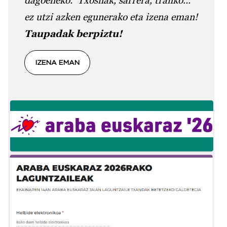
dagoeneko. Txosnak, sarrera, trafiko...
ez utzi azken egunerako eta izena eman!
Taupadak berpiztu!
IZENA EMAN