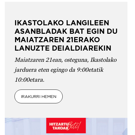
IKASTOLAKO LANGILEEN
ASANBLADAK BAT EGIN DU
MAIATZAREN 21ERAKO
LANUZTE DEIALDIAREKIN
Maiatzaren 21ean, osteguna, Ikastolako
jarduera eten egingo da 9:00etatik
10:00etara.
IRAKURRI HEMEN