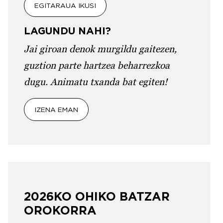
EGITARAUA IKUSI
LAGUNDU NAHI?
Jai giroan denok murgildu gaitezen,
guztion parte hartzea beharrezkoa
dugu. Animatu txanda bat egiten!
IZENA EMAN
2026KO OHIKO BATZAR
OROKORRA