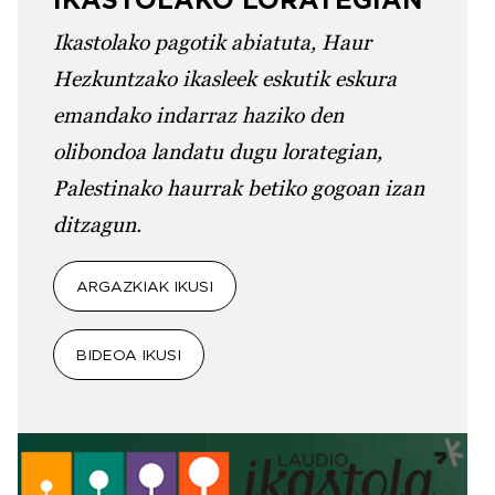
Ikastolako pagotik abiatuta, Haur
Hezkuntzako ikasleek eskutik eskura
emandako indarraz haziko den
olibondoa landatu dugu lorategian,
Palestinako haurrak betiko gogoan izan
ditzagun.
ARGAZKIAK IKUSI
BIDEOA IKUSI