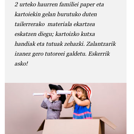
2 urteko haurren familiei paper eta
kartoiekin gelan burutuko duten
tailerrerako materiala ekartzea
eskatzen diegu; kartoizko kutxa
handiak eta tutuak zehazki. Zalantzarik
izanez gero tutoreei galdetu. Eskerrik
asko!