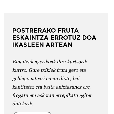
POSTRERAKO FRUTA
ESKAINTZA ERROTUZ DOA
IKASLEEN ARTEAN
Emaitzak agerikoak dira kurtsorik
kurtso. Gure txikiek fruta gero eta
gehiago jateari eman diote, bai
kantitatez eta baita aniztasunez ere,
frogatu eta askotan errepikatu egiten
dutelarik.