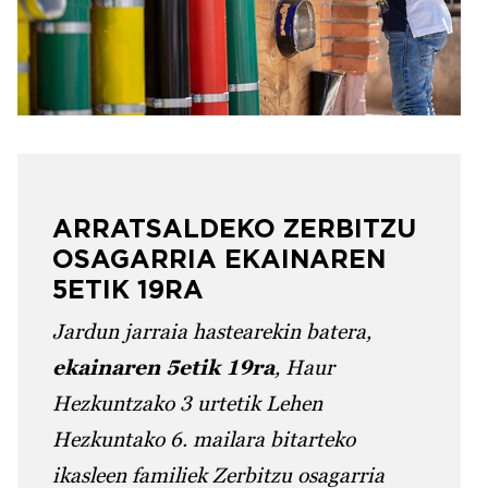
ARRATSALDEKO ZERBITZU
OSAGARRIA EKAINAREN
5ETIK 19RA
Jardun jarraia hastearekin batera,
ekainaren 5etik 19ra
, Haur
Hezkuntzako 3 urtetik Lehen
Hezkuntako 6. mailara bitarteko
ikasleen familiek Zerbitzu osagarria