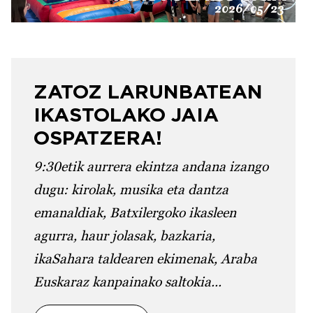
ZATOZ LARUNBATEAN
IKASTOLAKO JAIA
OSPATZERA!
9:30etik aurrera ekintza andana izango
dugu: kirolak, musika eta dantza
emanaldiak, Batxilergoko ikasleen
agurra, haur jolasak, bazkaria,
ikaSahara taldearen ekimenak, Araba
Euskaraz kanpainako saltokia...