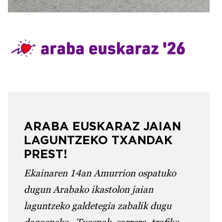
Irudia
ARABA EUSKARAZ JAIAN
LAGUNTZEKO TXANDAK
PREST!
Ekainaren 14an Amurrion ospatuko
dugun Arabako ikastolon jaian
laguntzeko galdetegia zabalik dugu