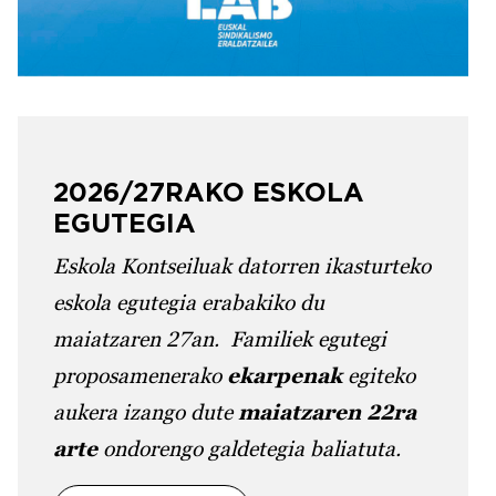
2026/27RAKO ESKOLA
EGUTEGIA
Eskola Kontseiluak datorren ikasturteko
eskola egutegia erabakiko du
maiatzaren 27an. Familiek egutegi
proposamenerako
ekarpenak
egiteko
aukera izango dute
maiatzaren 22ra
arte
ondorengo galdetegia baliatuta.