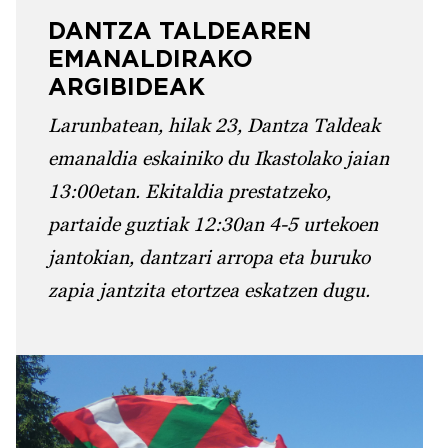
DANTZA TALDEAREN
EMANALDIRAKO
ARGIBIDEAK
Larunbatean, hilak 23, Dantza Taldeak
emanaldia eskainiko du Ikastolako jaian
13:00etan. Ekitaldia prestatzeko,
partaide guztiak 12:30an 4-5 urtekoen
jantokian, dantzari arropa eta buruko
zapia jantzita etortzea eskatzen dugu.