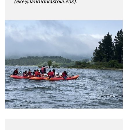
(eke@laudioikastola.eus).