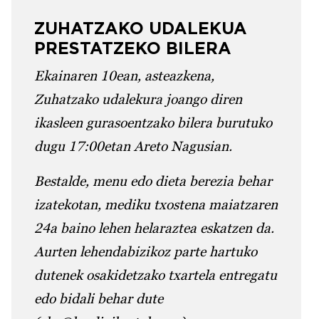
ZUHATZAKO UDALEKUA
PRESTATZEKO BILERA
Ekainaren 10ean, asteazkena,
Zuhatzako udalekura joango diren
ikasleen gurasoentzako bilera burutuko
dugu 17:00etan Areto Nagusian.
Bestalde, menu edo dieta berezia behar
izatekotan, mediku txostena maiatzaren
24a baino lehen helaraztea eskatzen da.
Aurten lehendabizikoz parte hartuko
dutenek osakidetzako txartela entregatu
edo bidali behar dute