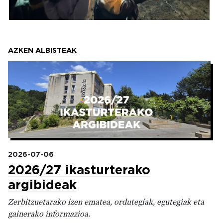
AZKEN ALBISTEAK
Irudia
2026-07-06
2026/27 ikasturterako
argibideak
Zerbitzuetarako izen ematea, ordutegiak, egutegiak eta
gainerako informazioa.