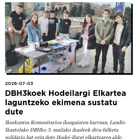
Irudia
2026-07-03
DBH3koek Hodeilargi Elkartea
laguntzeko ekimena sustatu
dute
Ikaskuntza Komunitarioa ikasgaiaren barruan, Laudio
Ikastolako DBHko 3. mailako ikasleek diru-bilketa
solidario bat egin dute Hodei-Ilargi elkartearen alde.