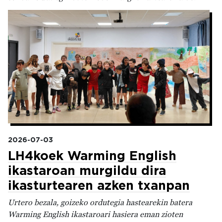
Irudia
2026-07-03
LH4koek Warming English
ikastaroan murgildu dira
ikasturtearen azken txanpan
Urtero bezala, goizeko ordutegia hastearekin batera
Warming English ikastaroari hasiera eman zioten