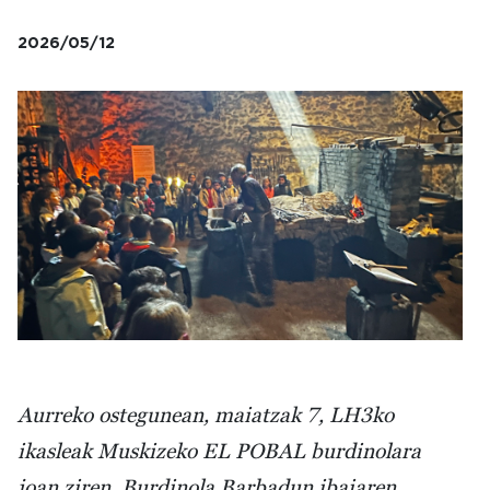
2026/05/12
Irudia
Aurreko ostegunean, maiatzak 7, LH3ko
ikasleak Muskizeko EL POBAL burdinolara
joan ziren. Burdinola Barbadun ibaiaren