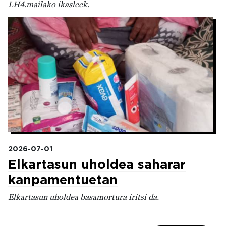
LH4.mailako ikasleek.
Irudia
2026-07-01
Elkartasun uholdea saharar
kanpamentuetan
Elkartasun uholdea basamortura iritsi da.