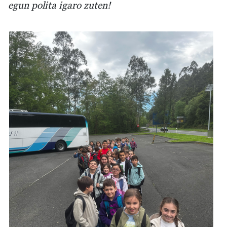
egun polita igaro zuten!