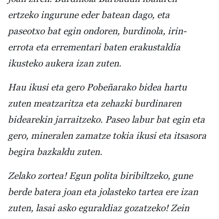
ertzeko ingurune eder batean dago, eta
paseotxo bat egin ondoren, burdinola, irin-
errota eta errementari baten erakustaldia
ikusteko aukera izan zuten.
Hau ikusi eta gero Pobeñarako bidea hartu
zuten meatzaritza eta zehazki burdinaren
bidearekin jarraitzeko. Paseo labur bat egin eta
gero, mineralen zamatze tokia ikusi eta itsasora
begira bazkaldu zuten.
Zelako zortea! Egun polita biribiltzeko, gune
berde batera joan eta jolasteko tartea ere izan
zuten, lasai asko eguraldiaz gozatzeko! Zein