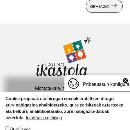
GEHIAGO
Irudia
Pribatutasun konfigura
Motxotekale, 16 01400 Laudio.
T.
946 726 737
Cookie propioak eta hirugarrenenak erabiltzen ditugu
zure nabigazioa ahalbidetzeko, gure zerbitzuak aztertzeko
Irudia
eta helburu analitikoetarako, zure nabigazio-datuak
aztertuta.
Informazio gehiago
Analitikoak