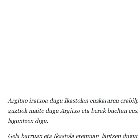
Argitxo iratxoa dugu Ikastolan euskararen erabilp
guztiok maite dugu Argitxo eta berak bueltan eusk
laguntzen digu.
Gela barruan eta Ikastola eremuan lantzen dugun