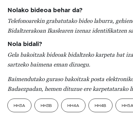
Nolako bideoa behar da?
Telefonoarekin grabatutako bideo laburra, gehie
Bidaltzerakoan Ikaslearen izenaz identifikatzen s
Nola bidali?
Gela bakoitzak bideoak bidaltzeko karpeta bat iza
sartzeko baimena eman dizuegu.
Baimendutako guraso bakoitzak posta elektroniko
Badaezpadan, hemen dituzue ere karpetatarako l
HH3A
HH3B
HH4A
HH4B
HH5