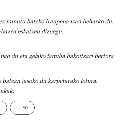
nez minutu bateko iraupena izan beharko du.
aiatzea eskatzen dizuegu.
ngo du eta gelako familia bakoitzari bertora
 batean jasoko du karpetarako lotura.
inkak:
A
HH5B