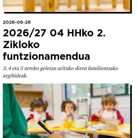
2026-06-26
2026/27 04 HHko 2.
Zikloko
funtzionamendua
3, 4 eta 5 urteko geletan arituko diren familientzako
argibideak.
Irudia