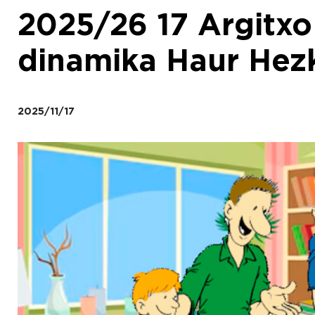
2025/26 17 Argitxo
dinamika Haur Hez
2025/11/17
Irudia