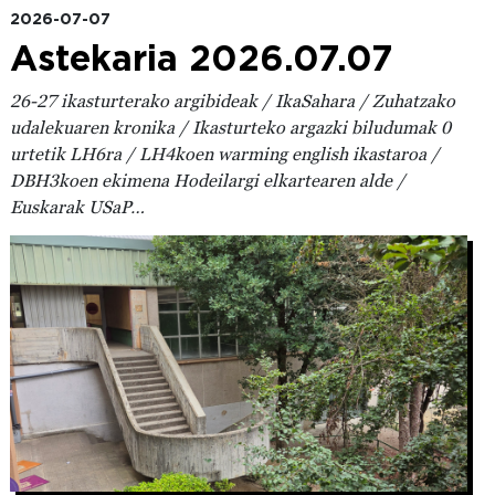
2026-07-07
Astekaria 2026.07.07
26-27 ikasturterako argibideak / IkaSahara / Zuhatzako
udalekuaren kronika / Ikasturteko argazki biludumak 0
urtetik LH6ra / LH4koen warming english ikastaroa /
DBH3koen ekimena Hodeilargi elkartearen alde /
Euskarak USaP…
Irudia