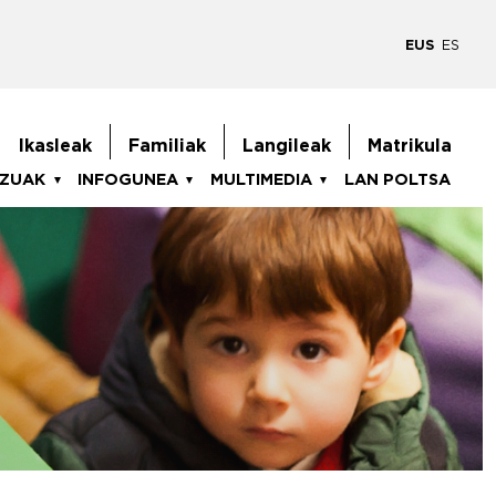
EUS
ES
goiburukoMenua
Ikasleak
Familiak
Langileak
Matrikula
TZUAK
INFOGUNEA
MULTIMEDIA
LAN POLTSA