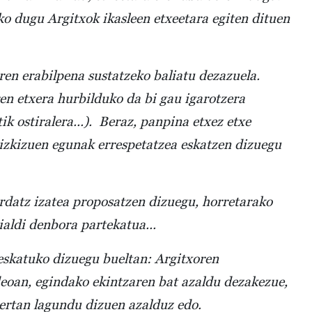
ko dugu Argitxok ikasleen etxeetara egiten dituen
ren erabilpena sustatzeko baliatu dezazuela.
en etxera hurbilduko da bi gau igarotzera
ik ostiralera...). Beraz, panpina etxez etxe
zaizkizuen egunak errespetatzea eskatzen dizuegu
rdatz izatea proposatzen dizuegu, horretarako
ialdi denbora partekatua...
eskatuko dizuegu bueltan: Argitxoren
ideoan, egindako ekintzaren bat azaldu dezakezue,
zertan lagundu dizuen azalduz edo.