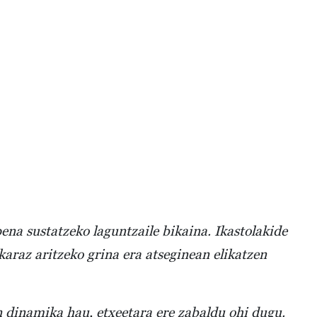
ena sustatzeko laguntzaile bikaina. Ikastolakide
araz aritzeko grina era atseginean elikatzen
 dinamika hau, etxeetara ere zabaldu ohi dugu.