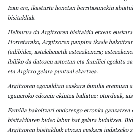
Izan ere, ikasturte honetan berritasunekin abiatu
bisitaldiak.
Helburua da Argitxoren bisitaldia etxean euskara
Horretarako, Argitxoren panpina ikasle bakoitzar
(adibidez, astelehenetik asteazkenera; asteazkenet
ibiliko da datozen asteetan eta familiei egokitu 
eta Argitxo gelara puntual ekartzea.
Argitxoren egonaldian euskara familia eremuan a
eguneroko edozein ekintza baliatuz: otorduak, ais
Familia bakoitzari ondorengo erronka gauzatzea 
bisitaldiaren bideo labur bat gelara bidaltzea. B
Argitxoren bisitaldiak etxean euskara indatzeko 