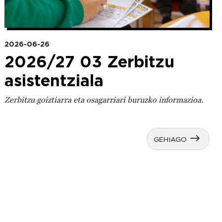
2026-06-26
2026/27 03 Zerbitzu
asistentziala
Zerbitzu goiztiarra eta osagarriari buruzko informazioa.
GEHIAGO