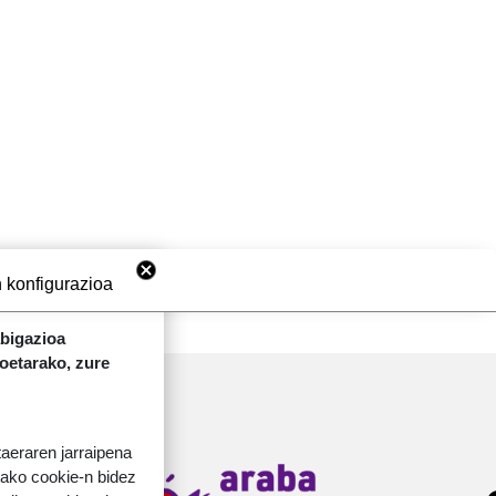
 konfigurazioa
abigazioa
koetarako, zure
taeraren jarraipena
Irudia
tako cookie-n bidez