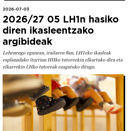
2026-07-03
2026/27 05 LH1n hasiko
diren ikasleentzako
argibideak
Lehenengo egunean, irailaren 8an, LH1eko ikasleak
esplanadako iturrian HHko tutoreekin elkartuko dira eta
elkarrekin LHko tutoreak ezagutuko ditugu.
Irudia