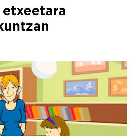
 etxeetara
kuntzan