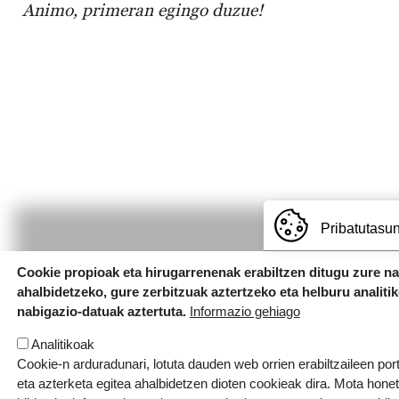
Animo, primeran egingo duzue!
Pribatutasun
Cookie propioak eta hirugarrenenak erabiltzen ditugu zure n
ahalbidetzeko, gure zerbitzuak aztertzeko eta helburu analiti
nabigazio-datuak aztertuta.
Informazio gehiago
Irudia
Analitikoak
Cookie-n arduradunari, lotuta dauden web orrien erabiltzaileen por
eta azterketa egitea ahalbidetzen dioten cookieak dira. Mota hone