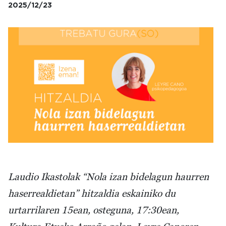
2025/12/23
Irudia
Laudio Ikastolak “Nola izan bidelagun haurren
haserrealdietan” hitzaldia eskainiko du
urtarrilaren 15ean, osteguna, 17:30ean,