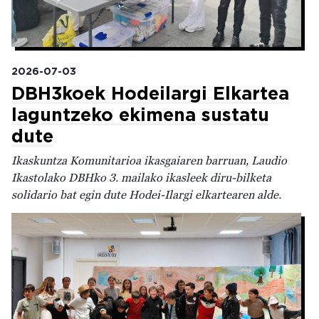
2026-07-03
DBH3koek Hodeilargi Elkartea
laguntzeko ekimena sustatu
dute
Ikaskuntza Komunitarioa ikasgaiaren barruan, Laudio
Ikastolako DBHko 3. mailako ikasleek diru-bilketa
solidario bat egin dute Hodei-Ilargi elkartearen alde.
Irudia