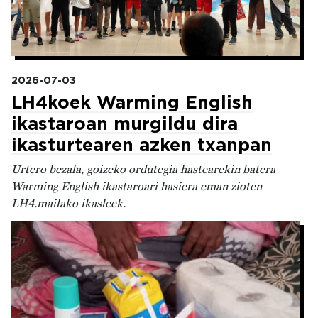
2026-07-03
LH4koek Warming English
ikastaroan murgildu dira
ikasturtearen azken txanpan
Urtero bezala, goizeko ordutegia hastearekin batera
Warming English ikastaroari hasiera eman zioten
LH4.mailako ikasleek.
Irudia