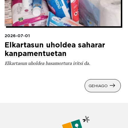
2026-07-01
Elkartasun uholdea saharar
kanpamentuetan
Elkartasun uholdea basamortura iritsi da.
GEHIAGO
Irudia