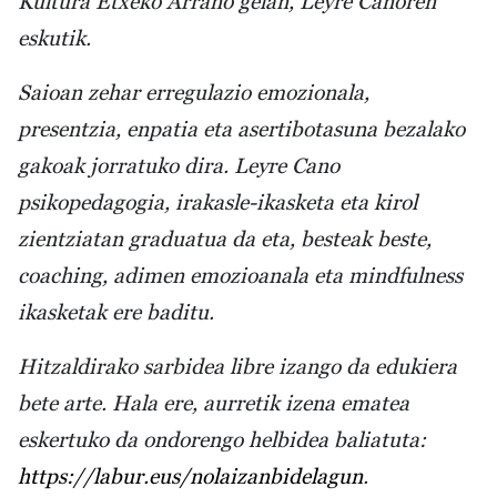
Kultura Etxeko Arraño gelan, Leyre Canoren
eskutik.
Saioan zehar erregulazio emozionala,
presentzia, enpatia eta asertibotasuna bezalako
gakoak jorratuko dira. Leyre Cano
psikopedagogia, irakasle-ikasketa eta kirol
zientziatan graduatua da eta, besteak beste,
coaching, adimen emozioanala eta mindfulness
ikasketak ere baditu.
Hitzaldirako sarbidea libre izango da edukiera
bete arte. Hala ere, aurretik izena ematea
eskertuko da ondorengo helbidea baliatuta:
https://labur.eus/nolaizanbidelagun
.