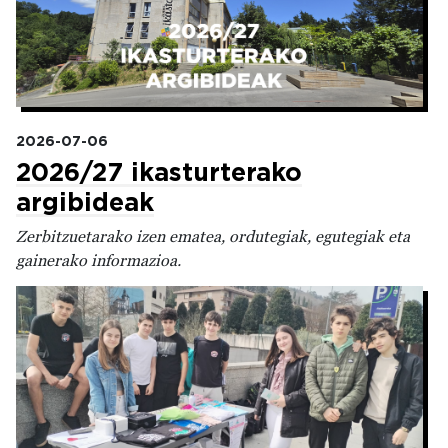
2026-07-06
2026/27 ikasturterako
argibideak
Zerbitzuetarako izen ematea, ordutegiak, egutegiak eta
gainerako informazioa.
Irudia