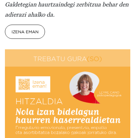
Galdetegian haurtzaindegi zerbitzua behar den
adierazi ahalko da.
IZENA EMAN
Irudia