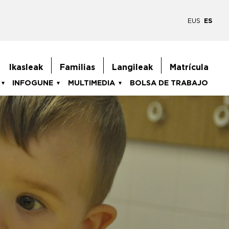
EUS
ES
goiburukoMenua
Ikasleak
Familias
Langileak
Matrícula
INFOGUNE
MULTIMEDIA
BOLSA DE TRABAJO