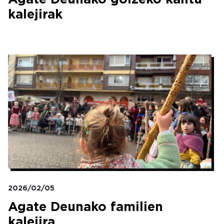
kalejirak
Irudia
2026/02/05
Agate Deunako familien
kalejira