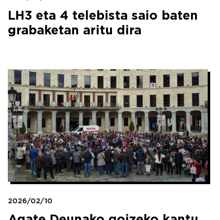
LH3 eta 4 telebista saio baten
grabaketan aritu dira
Irudia
2026/02/10
Agate Deunako goizeko kantu