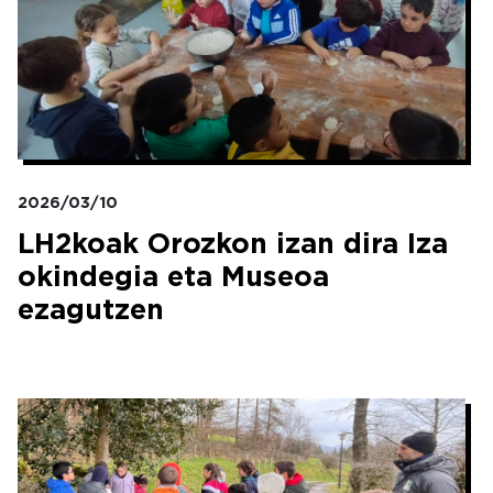
2026/03/10
LH2koak Orozkon izan dira Iza
okindegia eta Museoa
ezagutzen
Irudia