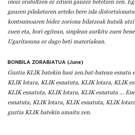
inoiz erabiltzen ez zituen gauzez betetzen zen. E
gauzen pilaketaren arteko bere isla distortsionat
kontsumoaren bidez zoriona bilatzeak hutsik utzi
zuen eta, hori egitean, sinplean aurkitu zuen ben
Ugaritasuna ez dago beti materialean.
BONBILA ZORABIATUA (June)
Guztia KLIK batekin hasi zen.bat-batean esnatu e
KLIK lotara, KLIK esnatuta, KLIK lotara, KLIK esn
KLIK esnatuta, KLIK lotara, KLIK esnatuta ... En
esnatuta, KLIK lotara, KLIK esnatuta, KLIK lota
guztia KLIK batekin amaitu zen.