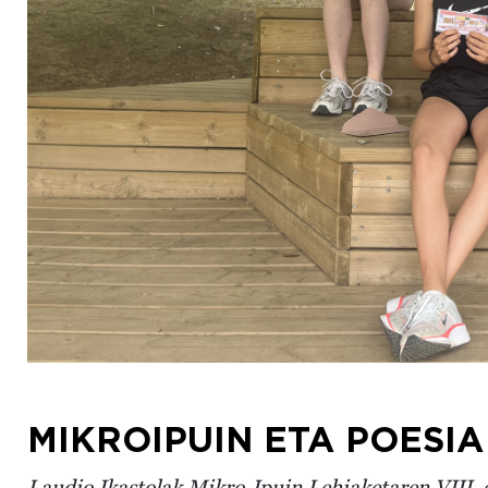
MIKROIPUIN ETA POESIA
Laudio Ikastolak Mikro-Ipuin Lehiaketaren VIII. e