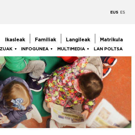
EUS
ES
goiburukoMenua
Ikasleak
Familiak
Langileak
Matrikula
TZUAK
INFOGUNEA
MULTIMEDIA
LAN POLTSA