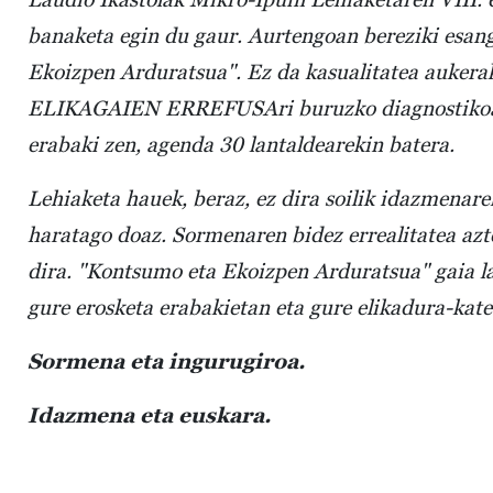
banaketa egin du gaur. Aurtengoan bereziki esan
Ekoizpen Arduratsua". Ez da kasualitatea aukerak
ELIKAGAIEN ERREFUSAri buruzko diagnostikoa eg
erabaki zen, agenda 30 lantaldearekin batera.
Lehiaketa hauek, beraz, ez dira soilik idazmenar
haratago doaz. Sormenaren bidez errealitatea azt
dira. "Kontsumo eta Ekoizpen Arduratsua" gaia la
gure erosketa erabakietan eta gure elikadura-ka
Sormena eta ingurugiroa.
Idazmena eta euskara.