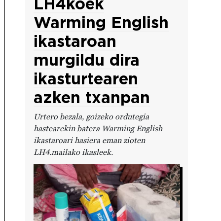
LH4koek
Warming English
ikastaroan
murgildu dira
ikasturtearen
azken txanpan
Urtero bezala, goizeko ordutegia
hastearekin batera Warming English
ikastaroari hasiera eman zioten
LH4.mailako ikasleek.
Irudia