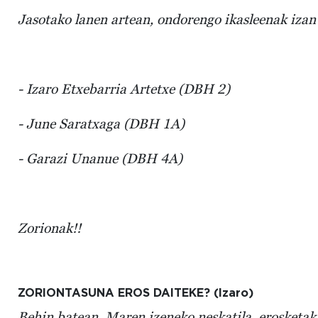
Jasotako lanen artean, ondorengo ikasleenak izan
- Izaro Etxebarria Artetxe (DBH 2)
- June Saratxaga (DBH 1A)
- Garazi Unanue (DBH 4A)
Zorionak!!
ZORIONTASUNA EROS DAITEKE? (Izaro)
Behin batean, Maren izeneko neskatila, erosketak 