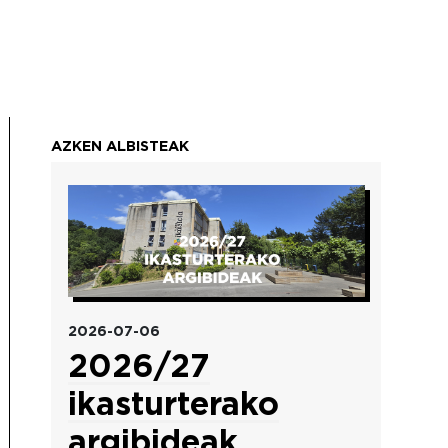
AZKEN ALBISTEAK
Irudia
2026-07-06
2026/27
ikasturterako
argibideak