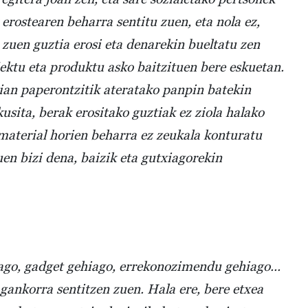
erostearen beharra sentitu zuen, eta nola ez,
 zuen guztia erosi eta denarekin bueltatu zen
jektu eta produktu asko baitzituen bere eskuetan.
ian paperontzitik ateratako panpin batekin
kusita, berak erositako guztiak ez ziola halako
 material horien beharra ez zeukala konturatu
en bizi dena, baizik eta gutxiagorekin
iago, gadget gehiago, errekonozimendu gehiago...
agankorra sentitzen zuen. Hala ere, bere etxea