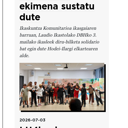
ekimena sustatu
dute
Ikaskuntza Komunitarioa ikasgaiaren
barruan, Laudio Ikastolako DBHko 3.
mailako ikasleek diru-bilketa solidario
bat egin dute Hodei-Ilargi elkartearen
alde.
Irudia
2026-07-03