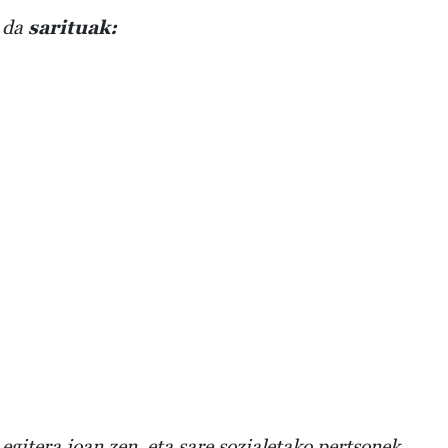
 da
sarituak:
egitera joan zen, eta sare sozialetako pertsonek