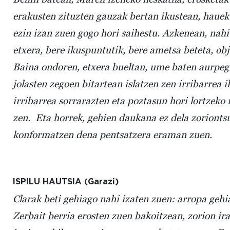
erakusten zituzten gauzak bertan ikustean, hauek 
ezin izan zuen gogo hori saihestu. Azkenean, nahi
etxera, bere ikuspuntutik, bere ametsa beteta, ob
Baina ondoren, etxera bueltan, ume baten aurpeg
jolasten zegoen bitartean islatzen zen irribarrea i
irribarrea sorrarazten eta poztasun hori lortzeko
zen. Eta horrek, gehien daukana ez dela zoriontsu
konformatzen dena pentsatzera eraman zuen.
ISPILU HAUTSIA (Garazi)
Clarak beti gehiago nahi izaten zuen: arropa geh
Zerbait berria erosten zuen bakoitzean, zorion ir