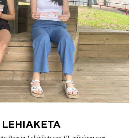
 LEHIAKETA
ta Poesia Lehiaketaren VI. edizioen sari