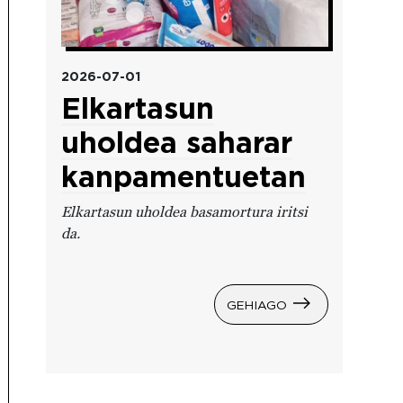
2026-07-01
Elkartasun
uholdea saharar
kanpamentuetan
Elkartasun uholdea basamortura iritsi
da.
GEHIAGO