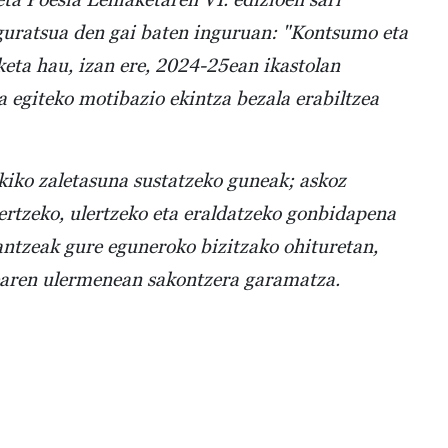
guratsua den gai baten inguruan: "Kontsumo eta
eta hau, izan ere, 2024-25ean ikastolan
iteko motibazio ekintza bezala erabiltzea
ekiko zaletasuna sustatzeko guneak; askoz
ertzeko, ulertzeko eta eraldatzeko gonbidapena
ntzeak gure eguneroko bizitzako ohituretan,
tearen ulermenean sakontzera garamatza.