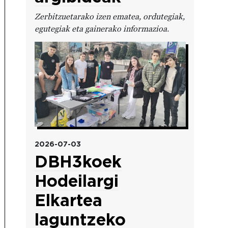
Zerbitzuetarako izen ematea, ordutegiak,
egutegiak eta gainerako informazioa.
Irudia
2026-07-03
DBH3koek
Hodeilargi
Elkartea
laguntzeko