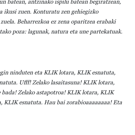
gun batean, antzinako ispilu batean begiratzean,
ua ikusi zuen. Konturatu zen gehiegizko
 zuela. Beharrezkoa ez zena oparitzea erabaki
etako poza: lagunak, natura eta une partekatuak.
gin ninduten eta KLIK lotara, KLIK esnatuta,
atuta. Ufff! Zelako lasaitasuna! KLIK lotara,
e bada! Zelako astapotroa! KLIK lotara, KLIK
ra, KLIK esnatuta. Hau bai zorabioaaaaaaaa! Eta