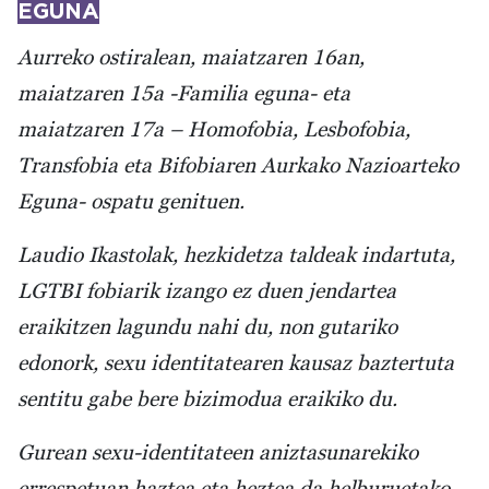
EGUNA
Aurreko ostiralean, maiatzaren 16an,
maiatzaren 15a -Familia eguna- eta
maiatzaren 17a – Homofobia, Lesbofobia,
Transfobia eta Bifobiaren Aurkako Nazioarteko
Eguna- ospatu genituen.
Laudio Ikastolak, hezkidetza taldeak indartuta,
LGTBI fobiarik izango ez duen jendartea
eraikitzen lagundu nahi du, non gutariko
edonork, sexu identitatearen kausaz baztertuta
sentitu gabe bere bizimodua eraikiko du.
Gurean sexu-identitateen aniztasunarekiko
errespetuan haztea eta heztea da helburuetako