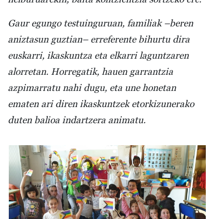
Gaur egungo testuinguruan, familiak –beren
aniztasun guztian– erreferente bihurtu dira
euskarri, ikaskuntza eta elkarri laguntzaren
alorretan. Horregatik, hauen garrantzia
azpimarratu nahi dugu, eta une honetan
ematen ari diren ikaskuntzek etorkizunerako
duten balioa indartzera animatu.