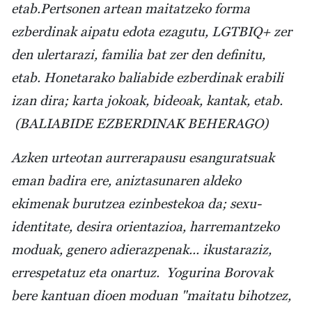
etab.Pertsonen artean maitatzeko forma
ezberdinak aipatu edota ezagutu, LGTBIQ+ zer
den ulertarazi, familia bat zer den definitu,
etab. Honetarako baliabide ezberdinak erabili
izan dira; karta jokoak, bideoak, kantak, etab.
(BALIABIDE EZBERDINAK BEHERAGO)
Azken urteotan aurrerapausu esanguratsuak
eman badira ere, aniztasunaren aldeko
ekimenak burutzea ezinbestekoa da; sexu-
identitate, desira orientazioa, harremantzeko
moduak, genero adierazpenak... ikustaraziz,
errespetatuz eta onartuz. Yogurina Borovak
bere kantuan dioen moduan "maitatu bihotzez,