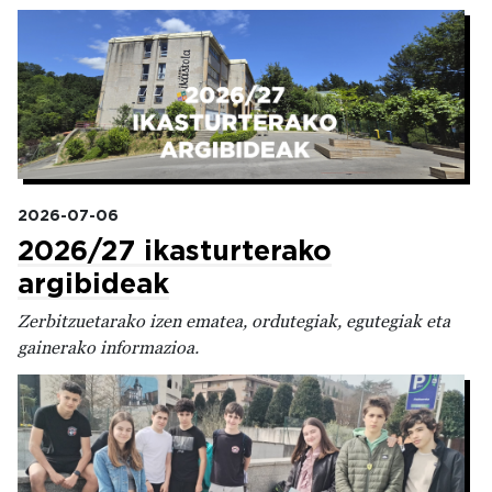
Irudia
2026-07-06
2026/27 ikasturterako
argibideak
Zerbitzuetarako izen ematea, ordutegiak, egutegiak eta
gainerako informazioa.
Irudia