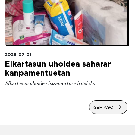
2026-07-01
Elkartasun uholdea saharar
kanpamentuetan
Elkartasun uholdea basamortura iritsi da.
GEHIAGO