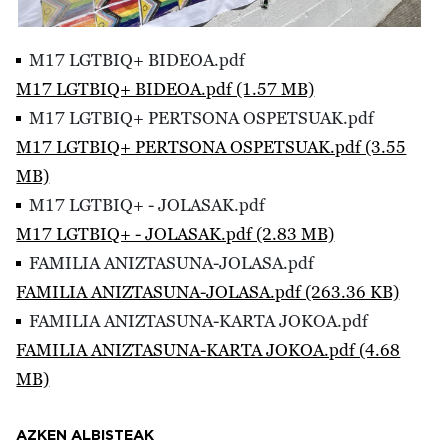
M17 LGTBIQ+ BIDEOA.pdf
M17 LGTBIQ+ BIDEOA.pdf (1.57 MB)
M17 LGTBIQ+ PERTSONA OSPETSUAK.pdf
M17 LGTBIQ+ PERTSONA OSPETSUAK.pdf (3.55
MB)
M17 LGTBIQ+ - JOLASAK.pdf
M17 LGTBIQ+ - JOLASAK.pdf (2.83 MB)
FAMILIA ANIZTASUNA-JOLASA.pdf
FAMILIA ANIZTASUNA-JOLASA.pdf (263.36 KB)
FAMILIA ANIZTASUNA-KARTA JOKOA.pdf
FAMILIA ANIZTASUNA-KARTA JOKOA.pdf (4.68
MB)
AZKEN ALBISTEAK