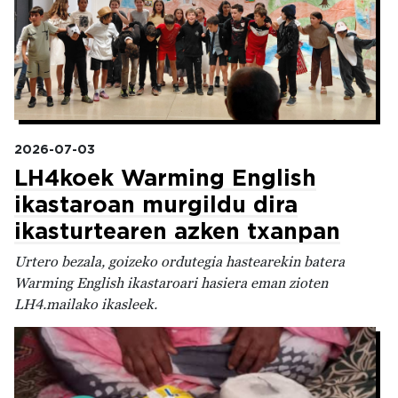
2026-07-03
LH4koek Warming English
ikastaroan murgildu dira
ikasturtearen azken txanpan
Urtero bezala, goizeko ordutegia hastearekin batera
Warming English ikastaroari hasiera eman zioten
LH4.mailako ikasleek.
Irudia