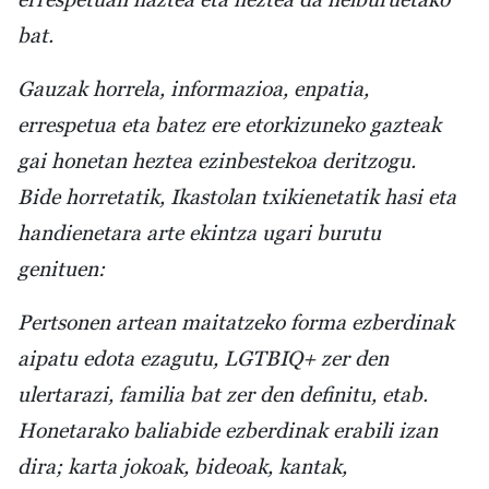
bat.
Gauzak horrela, informazioa, enpatia,
errespetua eta batez ere etorkizuneko gazteak
gai honetan heztea ezinbestekoa deritzogu.
Bide horretatik, Ikastolan txikienetatik hasi eta
handienetara arte ekintza ugari burutu
genituen:
Pertsonen artean maitatzeko forma ezberdinak
aipatu edota ezagutu, LGTBIQ+ zer den
ulertarazi, familia bat zer den definitu, etab.
Honetarako baliabide ezberdinak erabili izan
dira; karta jokoak, bideoak, kantak,