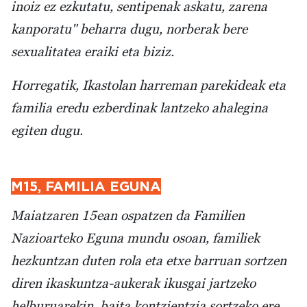
inoiz ez ezkutatu, sentipenak askatu, zarena
kanporatu" beharra dugu, norberak bere
sexualitatea eraiki eta biziz.
Horregatik, Ikastolan harreman parekideak eta
familia eredu ezberdinak lantzeko ahalegina
egiten dugu.
M15, FAMILIA EGUNA
Maiatzaren 15ean ospatzen da Familien
Nazioarteko Eguna mundu osoan, familiek
hezkuntzan duten rola eta etxe barruan sortzen
diren ikaskuntza-aukerak ikusgai jartzeko
helburuarekin, baita kontzientzia sortzeko ere.