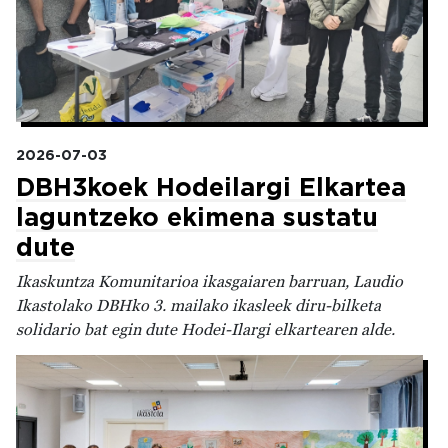
2026-07-03
DBH3koek Hodeilargi Elkartea
laguntzeko ekimena sustatu
dute
Ikaskuntza Komunitarioa ikasgaiaren barruan, Laudio
Ikastolako DBHko 3. mailako ikasleek diru-bilketa
solidario bat egin dute Hodei-Ilargi elkartearen alde.
Irudia