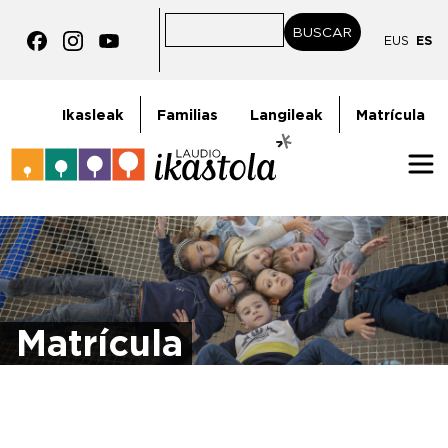
Pasar al contenido principal
BUSCAR
BUSCAR
EUS
ES
goiburukoMenua
Ikasleak
Familias
Langileak
Matrícula
Irudia
Matrícula