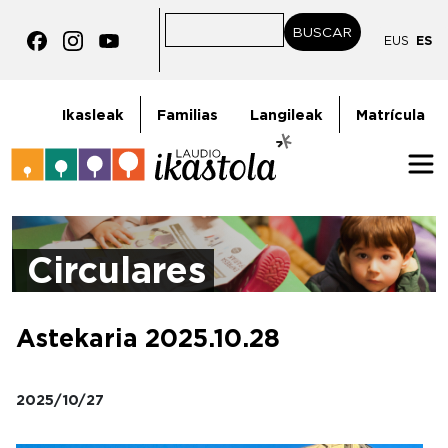
Pasar al contenido principal
BUSCAR
BUSCAR
EUS
ES
goiburukoMenua
Ikasleak
Familias
Langileak
Matrícula
Circulares
Astekaria 2025.10.28
2025/10/27