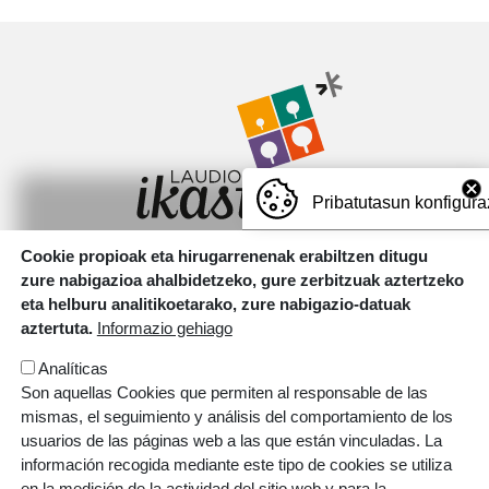
Irudia
Pribatutasun konfigura
Cookie propioak eta hirugarrenenak erabiltzen ditugu
Motxotekale, 16 01400 Laudio.
zure nabigazioa ahalbidetzeko, gure zerbitzuak aztertzeko
T.
946 726 737
eta helburu analitikoetarako, zure nabigazio-datuak
aztertuta.
Informazio gehiago
Irudia
Analíticas
Son aquellas Cookies que permiten al responsable de las
mismas, el seguimiento y análisis del comportamiento de los
usuarios de las páginas web a las que están vinculadas. La
información recogida mediante este tipo de cookies se utiliza
en la medición de la actividad del sitio web y para la