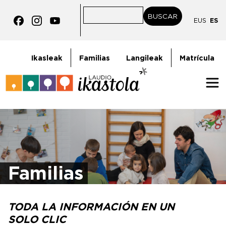
Pasar al contenido principal
BUSCAR
BUSCAR
EUS
ES
goiburukoMenua
Ikasleak
Familias
Langileak
Matrícula
Irudia
Familias
TODA LA INFORMACIÓN EN UN
SOLO CLIC