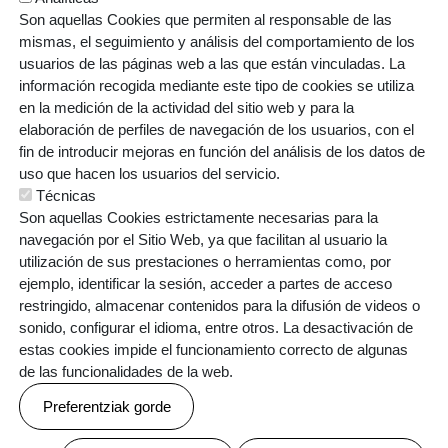
Son aquellas Cookies que permiten al responsable de las
mismas, el seguimiento y análisis del comportamiento de los
usuarios de las páginas web a las que están vinculadas. La
información recogida mediante este tipo de cookies se utiliza
en la medición de la actividad del sitio web y para la
ORRI-OINA
elaboración de perfiles de navegación de los usuarios, con el
BOLSA DE TRABAJO
CONTACTO
TESTU-LEGALAK
POLÍTICA DE COOKIES
POLÍTICA DE PRIVACIDAD
fin de introducir mejoras en función del análisis de los datos de
uso que hacen los usuarios del servicio.
Técnicas
Son aquellas Cookies estrictamente necesarias para la
navegación por el Sitio Web, ya que facilitan al usuario la
utilización de sus prestaciones o herramientas como, por
ejemplo, identificar la sesión, acceder a partes de acceso
restringido, almacenar contenidos para la difusión de videos o
Webgune hau Ikastolen Elkarteak garatu du
sonido, configurar el idioma, entre otros. La desactivación de
estas cookies impide el funcionamiento correcto de algunas
de las funcionalidades de la web.
Preferentziak gorde