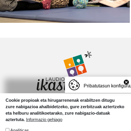
Irudia
Pribatutasun konfigura
Cookie propioak eta hirugarrenenak erabiltzen ditugu
Motxotekale, 16 01400 Laudio.
zure nabigazioa ahalbidetzeko, gure zerbitzuak aztertzeko
T.
946 726 737
eta helburu analitikoetarako, zure nabigazio-datuak
aztertuta.
Informazio gehiago
Irudia
Analíticas