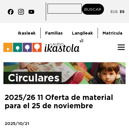
Pasar al contenido principal
BUSCAR
BUSCAR
EUS
ES
goiburukoMenua
Ikasleak
Familias
Langileak
Matrícula
Circulares
2025/26 11 Oferta de material
para el 25 de noviembre
2025/10/21