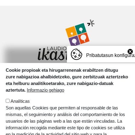
Irudia
Pribatutasun konfigura
Cookie propioak eta hirugarrenenak erabiltzen ditugu
Motxotekale, 16 01400 Laudio.
zure nabigazioa ahalbidetzeko, gure zerbitzuak aztertzeko
T.
946 726 737
eta helburu analitikoetarako, zure nabigazio-datuak
aztertuta.
Informazio gehiago
Irudia
Analíticas
Son aquellas Cookies que permiten al responsable de las
mismas, el seguimiento y análisis del comportamiento de los
usuarios de las páginas web a las que están vinculadas. La
información recogida mediante este tipo de cookies se utiliza
en la medición de la actividad del sitio web y para la