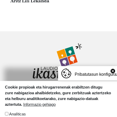
Aritz Lili Lekanda
Irudia
Pribatutasun konfigura
Cookie propioak eta hirugarrenenak erabiltzen ditugu
Motxotekale, 16 01400 Laudio.
zure nabigazioa ahalbidetzeko, gure zerbitzuak aztertzeko
T.
946 726 737
eta helburu analitikoetarako, zure nabigazio-datuak
aztertuta.
Informazio gehiago
Irudia
Analíticas