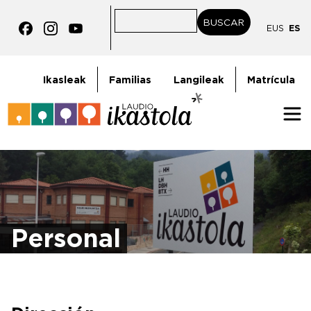
Pasar al contenido principal
BUSCAR
BUSCAR
EUS
ES
goiburukoMenua
Ikasleak
Familias
Langileak
Matrícula
Irudia
Personal