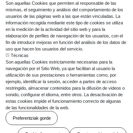
Son aquellas Cookies que permiten al responsable de las
mismas, el seguimiento y análisis del comportamiento de los
usuarios de las páginas web a las que están vinculadas. La
información recogida mediante este tipo de cookies se utiliza
en la medición de la actividad del sitio web y para la
ORRI-OINA
elaboración de perfiles de navegación de los usuarios, con el
BOLSA DE TRABAJO
CONTACTO
TESTU-LEGALAK
POLÍTICA DE COOKIES
POLÍTICA DE PRIVACIDAD
fin de introducir mejoras en función del análisis de los datos de
uso que hacen los usuarios del servicio.
Técnicas
Son aquellas Cookies estrictamente necesarias para la
navegación por el Sitio Web, ya que facilitan al usuario la
utilización de sus prestaciones o herramientas como, por
ejemplo, identificar la sesión, acceder a partes de acceso
restringido, almacenar contenidos para la difusión de videos o
Webgune hau Ikastolen Elkarteak garatu du
sonido, configurar el idioma, entre otros. La desactivación de
estas cookies impide el funcionamiento correcto de algunas
de las funcionalidades de la web.
Preferentziak gorde