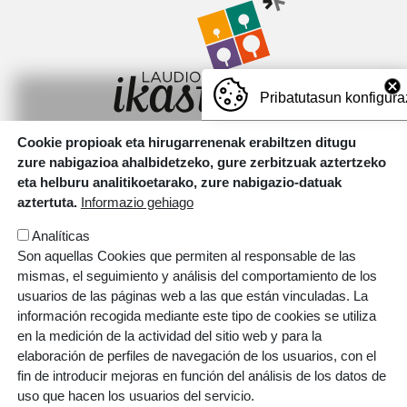
Pribatutasun konfigura
Cookie propioak eta hirugarrenenak erabiltzen ditugu
Motxotekale, 16 01400 Laudio.
zure nabigazioa ahalbidetzeko, gure zerbitzuak aztertzeko
T.
946 726 737
eta helburu analitikoetarako, zure nabigazio-datuak
aztertuta.
Informazio gehiago
Irudia
Analíticas
Son aquellas Cookies que permiten al responsable de las
mismas, el seguimiento y análisis del comportamiento de los
usuarios de las páginas web a las que están vinculadas. La
información recogida mediante este tipo de cookies se utiliza
en la medición de la actividad del sitio web y para la
ORRI-OINA
elaboración de perfiles de navegación de los usuarios, con el
BOLSA DE TRABAJO
CONTACTO
TESTU-LEGALAK
POLÍTICA DE COOKIES
POLÍTICA DE PRIVACIDAD
fin de introducir mejoras en función del análisis de los datos de
uso que hacen los usuarios del servicio.