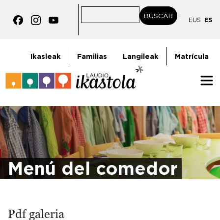
Pasar al contenido principal
BUSCAR
BUSCAR
EUS
ES
goiburukoMenua
Ikasleak
Familias
Langileak
Matrícula
Irudia
Menú del comedor
Pdf galeria