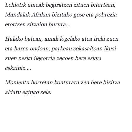
Lehiotik umeak begiratzen zituen bitartean,
Mandalak Afrikan bizitako gose eta pobrezia
etortzen zitzaion burura…
Halako batean, amak logelako atea ireki zuen
eta haren ondoan, parkean sokasaltoan ikusi
zuen neska ilegorria zegoen bere eskua
eskainiz….
Momentu horretan konturatu zen bere bizitza
aldatu egingo zela.