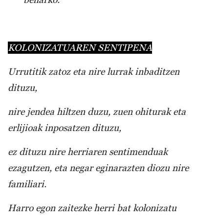
KOLONIZATUAREN SENTIPENA
Urrutitik zatoz eta nire lurrak inbaditzen
dituzu,
nire jendea hiltzen duzu, zuen ohiturak eta
erlijioak inposatzen dituzu,
ez dituzu nire herriaren sentimenduak
ezagutzen, eta negar eginarazten diozu nire
familiari.
Harro egon zaitezke herri bat kolonizatu