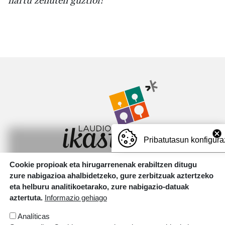
hartu zenuten guztioi!
Irudia
Pribatutasun konfigura
Cookie propioak eta hirugarrenenak erabiltzen ditugu
Motxotekale, 16 01400 Laudio.
zure nabigazioa ahalbidetzeko, gure zerbitzuak aztertzeko
T.
946 726 737
eta helburu analitikoetarako, zure nabigazio-datuak
aztertuta.
Informazio gehiago
Irudia
Analíticas