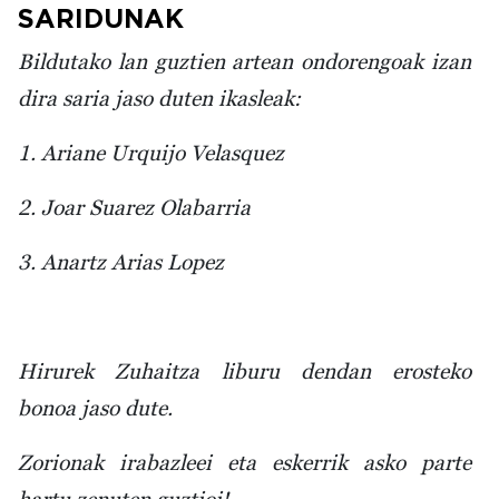
SARIDUNAK
Bildutako lan guztien artean ondorengoak izan
dira saria jaso duten ikasleak:
1. Ariane Urquijo Velasquez
2. Joar Suarez Olabarria
3. Anartz Arias Lopez
Hirurek Zuhaitza liburu dendan erosteko
bonoa jaso dute.
Zorionak irabazleei eta eskerrik asko parte