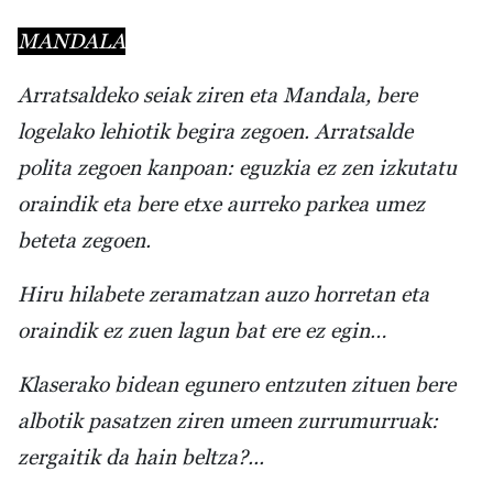
MANDALA
Arratsaldeko seiak ziren eta Mandala, bere
logelako lehiotik begira zegoen. Arratsalde
polita zegoen kanpoan: eguzkia ez zen izkutatu
oraindik eta bere etxe aurreko parkea umez
beteta zegoen.
Hiru hilabete zeramatzan auzo horretan eta
oraindik ez zuen lagun bat ere ez egin…
Klaserako bidean egunero entzuten zituen bere
albotik pasatzen ziren umeen zurrumurruak:
zergaitik da hain beltza?...