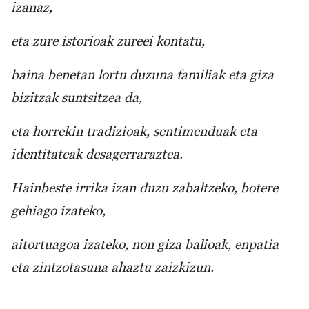
izanaz,
eta zure istorioak zureei kontatu,
baina benetan lortu duzuna familiak eta giza
bizitzak suntsitzea da,
eta horrekin tradizioak, sentimenduak eta
identitateak desagerraraztea.
Hainbeste irrika izan duzu zabaltzeko, botere
gehiago izateko,
aitortuagoa izateko, non giza balioak, enpatia
eta zintzotasuna ahaztu zaizkizun.