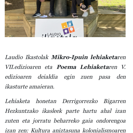
Laudio Ikastolak
Mikro-Ipuin lehiaketa
ren
VII.edizioaren eta
Poema Lehiaketa
ren V.
edizioaren deialdia egin zuen pasa den
ikasturte amaieran.
Lehiaketa honetan Derrigorrezko Bigarren
Hezkuntzako ikasleek parte hartu ahal izan
zuten eta jorratu beharreko gaia ondorengoa
izan zen:
Kultura aniztasuna kolonialismoaren