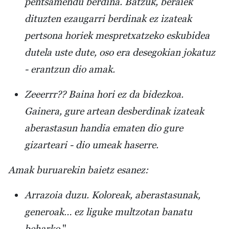
pentsamendu berdina. Batzuk, beraiek
dituzten ezaugarri berdinak ez izateak
pertsona horiek mespretxatzeko eskubidea
dutela uste dute, oso era desegokian jokatuz
- erantzun dio amak.
Zeeerrr?? Baina hori ez da bidezkoa.
Gainera, gure artean desberdinak izateak
aberastasun handia ematen dio gure
gizarteari - dio umeak haserre.
Amak buruarekin baietz esanez:
Arrazoia duzu. Koloreak, aberastasunak,
generoak… ez liguke multzotan banatu
beharko.
"