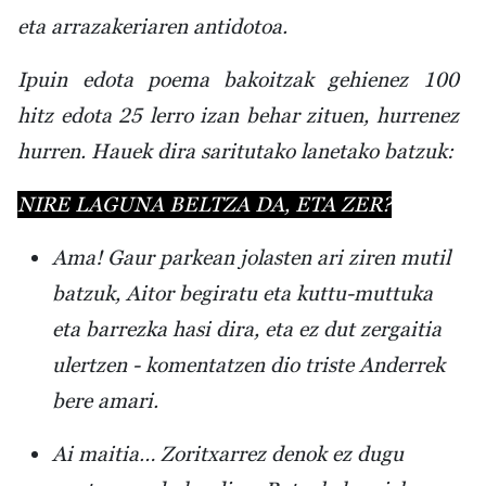
eta arrazakeriaren antidotoa
.
Ipuin edota poema bakoitzak gehienez 100
hitz edota 25 lerro izan behar zituen, hurrenez
hurren. Hauek dira saritutako lanetako batzuk:
NIRE LAGUNA BELTZA DA, ETA ZER?
Ama! Gaur parkean jolasten ari ziren mutil
batzuk, Aitor begiratu eta kuttu-muttuka
eta barrezka hasi dira, eta ez dut zergaitia
ulertzen - komentatzen dio triste Anderrek
bere amari.
Ai maitia… Zoritxarrez denok ez dugu