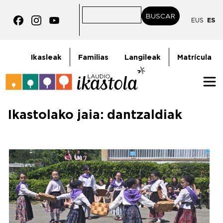
Pasar al contenido principal
BUSCAR
BUSCAR
EUS
ES
goiburukoMenua
Ikasleak
Familias
Langileak
Matrícula
Ikastolako jaia: dantzaldiak